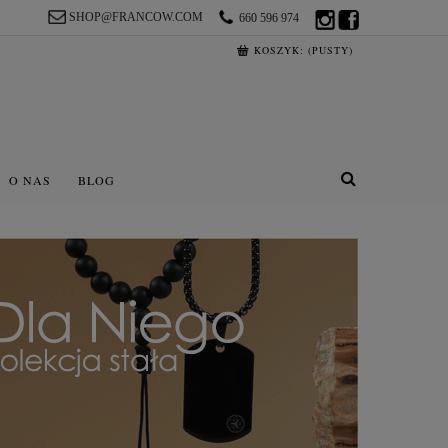
SHOP@FRANCOW.COM
660 596 974
KOSZYK:
(PUSTY)
O NAS
BLOG